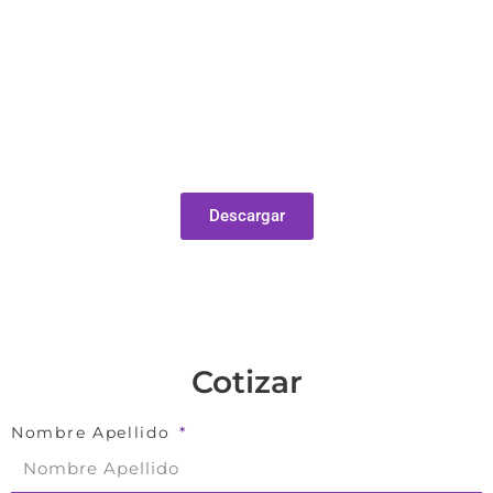
Catalogó Follaje 2025
Descarga nuestro catalogó actualizado para
conocer mas detalles de nuestras
texturas premium de follaje decorativo.
Descargar
2025
Cotizar
Nombre Apellido