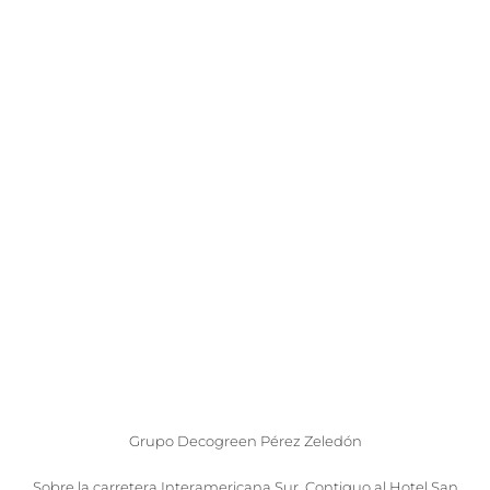
Grupo Decogreen Pérez Zeledón
Sobre la carretera Interamericana Sur, Contiguo al Hotel San