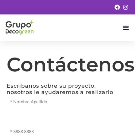
Omitir
e
ir
al
contenido
Césped Art
Follaje
Contáctenos
Escribanos sobre su proyecto,
nosotros le ayudaremos a realizarlo
Nombre
Número
de