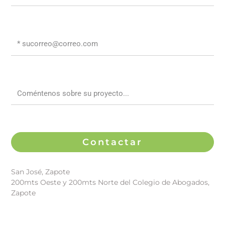
Teléfono
Correo
Electrónico
Mensaje
Contactar
Find Us Here
San José, Zapote
200mts Oeste y 200mts Norte del Colegio de Abogados,
Zapote
Get In Touch