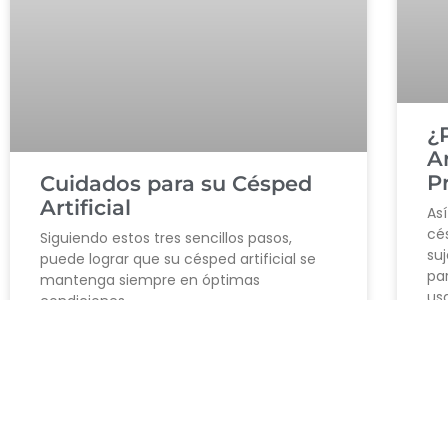
¿
Ar
P
Cuidados para su Césped
Artificial
As
cé
Siguiendo estos tres sencillos pasos,
suj
puede lograr que su césped artificial se
par
mantenga siempre en óptimas
usa
condiciones.
LE
LEER MÁS »