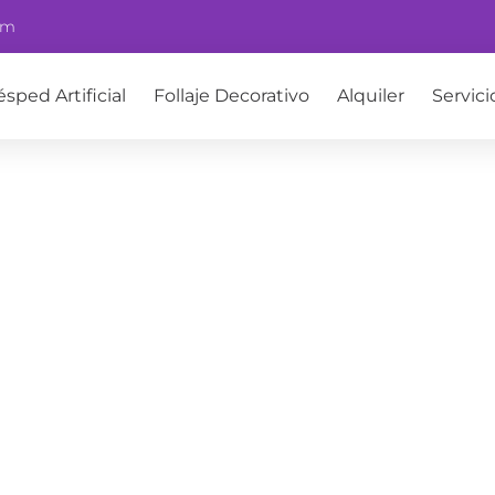
om
ésped Artificial
Follaje Decorativo
Alquiler
Servici