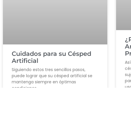
¿
Ar
P
Cuidados para su Césped
Artificial
As
cé
Siguiendo estos tres sencillos pasos,
suj
puede lograr que su césped artificial se
par
mantenga siempre en óptimas
usa
condiciones.
LE
LEER MÁS »